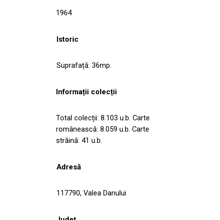
1964
Istoric
Suprafață: 36mp.
Informații colecții
Total colecții: 8.103 u.b. Carte
românească: 8.059 u.b. Carte
străină: 41 u.b.
Adresă
117790, Valea Danului
Județ