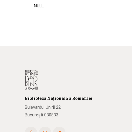
NULL
Biblioteca
N
ațională
a R
omâniei
Bulevardul Unirii 22,
București 030833