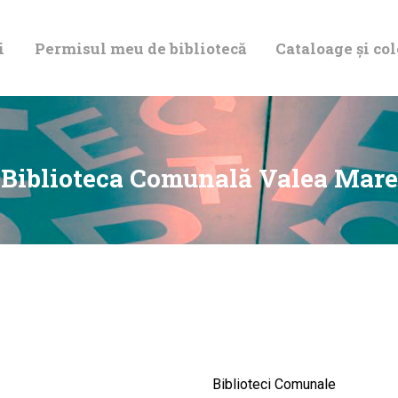
DESPRE NOI
i
Permisul meu de bibliotecă
Cataloage și col
PERMISUL MEU
DE BIBLIOTECĂ
CATALOAGE ȘI
Biblioteca Comunală Valea Mare
COLECȚII
BIBLIOTECA
DIGITALĂ
EVENIMENTE
Biblioteci Comunale