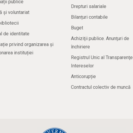
ații publice
Drepturi salariale
ă și voluntariat
Bilanțuri contabile
bibliotecii
Buget
 de identitate
Achiziţii publice. Anunţuri de
ație privind organizarea și
închiriere
onarea instituției
Registrul Unic al Transparenţe
Intereselor
Anticorupție
Contractul colectiv de muncă