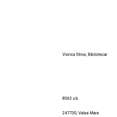
CULTURALE
SPAȚII
NOUTĂȚI
Viorica Stroe, Bibliotecar
8563 u.b.
247730, Valea Mare