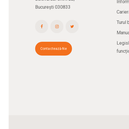
Inform
București 030833
Carier
Turul 
Manual
Legisl
Contactează-Ne
funcți