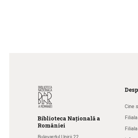
Desp
Cine 
Biblioteca
N
ațională
a
Filial
R
omâniei
Filial
Bulevardul Unirii 22,