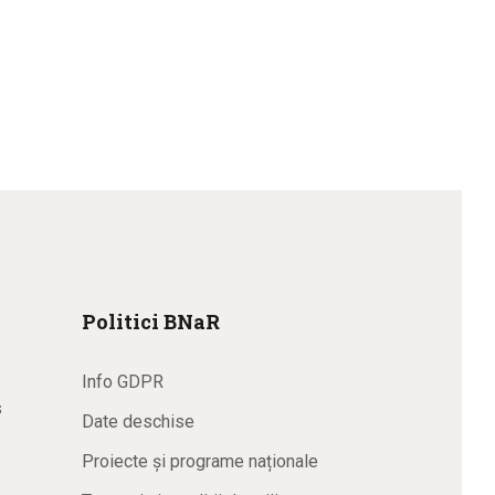
Politici BNaR
Info GDPR
s
Date deschise
Proiecte și programe naționale