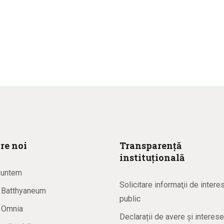
re noi
Transparență
instituțională
suntem
Solicitare informaţii de intere
a Batthyaneum
public
a Omnia
Declarații de avere și interese