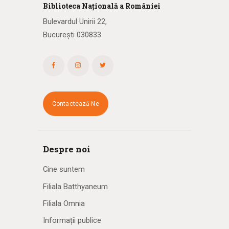
Biblioteca
N
ațională
a R
omâniei
Bulevardul Unirii 22,
București 030833
Contactează-Ne
Despre noi
Cine suntem
Filiala Batthyaneum
Filiala Omnia
Informații publice