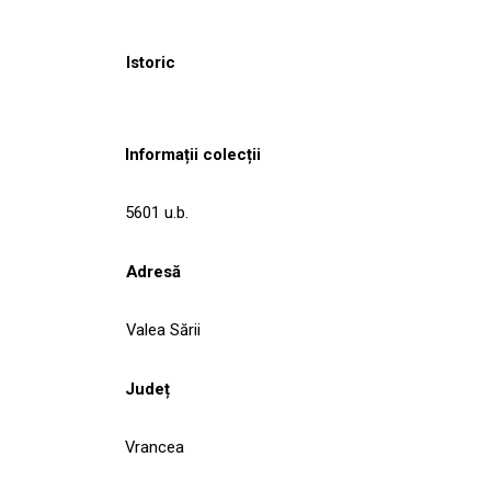
Istoric
Informații colecții
5601 u.b.
Adresă
Valea Sării
Județ
Vrancea