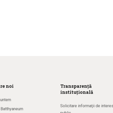
re noi
Transparență
instituțională
suntem
Solicitare informaţii de intere
a Batthyaneum
public