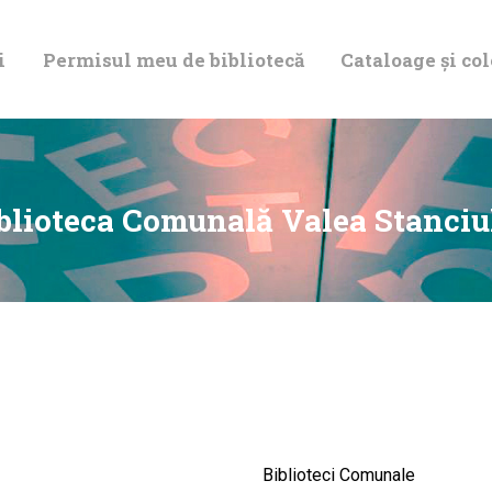
DESPRE NOI
i
Permisul meu de bibliotecă
Cataloage și col
PERMISUL MEU
DE BIBLIOTECĂ
CATALOAGE ȘI
blioteca Comunală Valea Stanciu
COLECȚII
BIBLIOTECA
DIGITALĂ
EVENIMENTE
Biblioteci Comunale