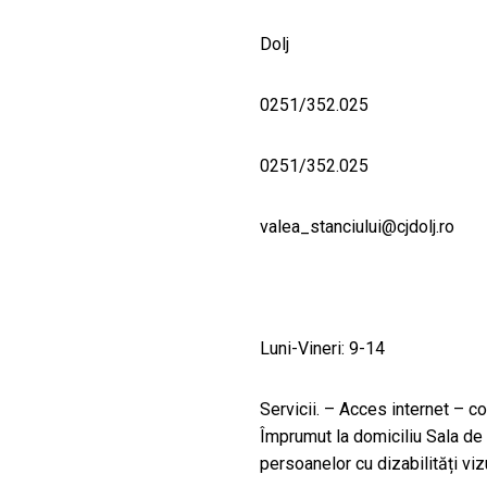
Dolj
0251/352.025
0251/352.025
valea_stanciului@cjdolj.ro
Luni-Vineri: 9-14
Servicii. – Acces internet – c
Împrumut la domiciliu Sala de 
persoanelor cu dizabilități vizu