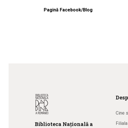
Pagină Facebook/Blog
Desp
Cine 
Biblioteca
N
ațională
a
Filial