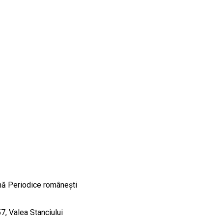
nă Periodice româneşti
57, Valea Stanciului