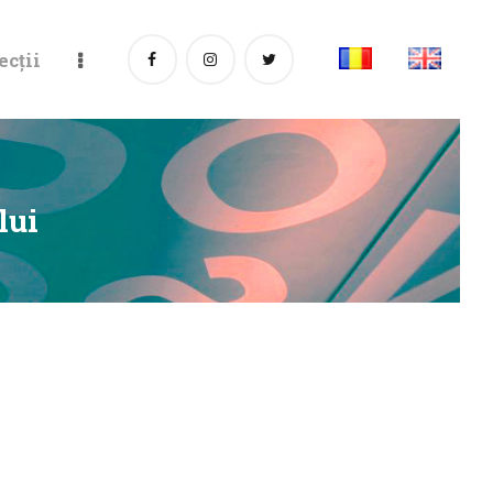
ecții
lui