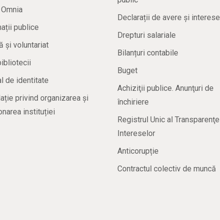
a Omnia
Declarații de avere și interese
ații publice
Drepturi salariale
ă și voluntariat
Bilanțuri contabile
bibliotecii
Buget
 de identitate
Achiziţii publice. Anunţuri de
ație privind organizarea și
închiriere
onarea instituției
Registrul Unic al Transparenţe
Intereselor
Anticorupție
Contractul colectiv de muncă