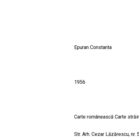
CULTURALE
SPAȚII
NOUTĂȚI
Epuran Constanta
1956
Carte românească Carte străi
Str. Arh. Cezar Lăzărescu, nr. 