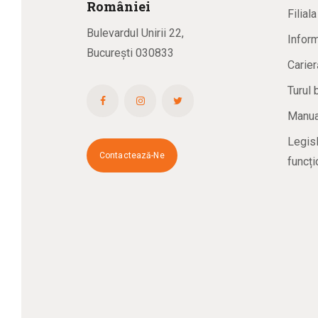
R
omâniei
Filial
Bulevardul Unirii 22,
Inform
București 030833
Carier
Turul 
Manual
Legisl
Contactează-Ne
funcți