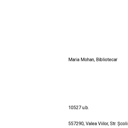
CULTURALE
SPAȚII
NOUTĂȚI
Maria Mohan, Bibliotecar
10527 u.b.
557290, Valea Viilor, Str. Şcolii