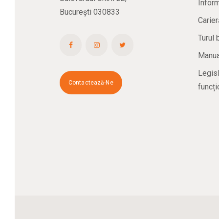
Inform
București 030833
Carier
Turul 
Manual
Legisl
Contactează-Ne
funcți