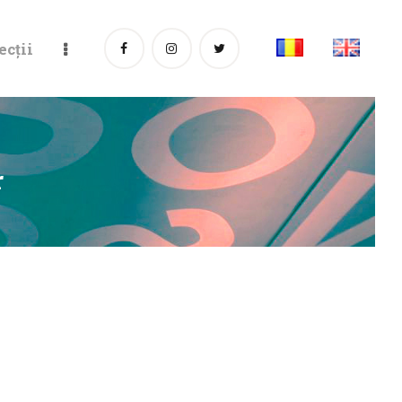
ecții
r