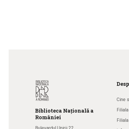
Desp
Cine 
Biblioteca
N
ațională
a
Filial
R
omâniei
Filial
Bulevardul Unirii 22,