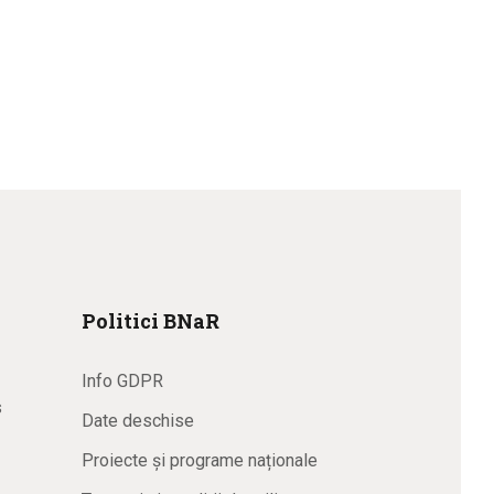
Politici BNaR
Info GDPR
s
Date deschise
Proiecte și programe naționale