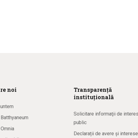
re noi
Transparență
instituțională
suntem
Solicitare informaţii de intere
a Batthyaneum
public
a Omnia
Declarații de avere și interese