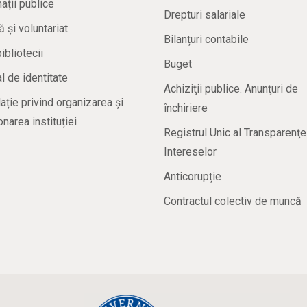
ații publice
Drepturi salariale
ă și voluntariat
Bilanțuri contabile
bibliotecii
Buget
 de identitate
Achiziţii publice. Anunţuri de
ație privind organizarea și
închiriere
onarea instituției
Registrul Unic al Transparenţe
Intereselor
Anticorupție
Contractul colectiv de muncă