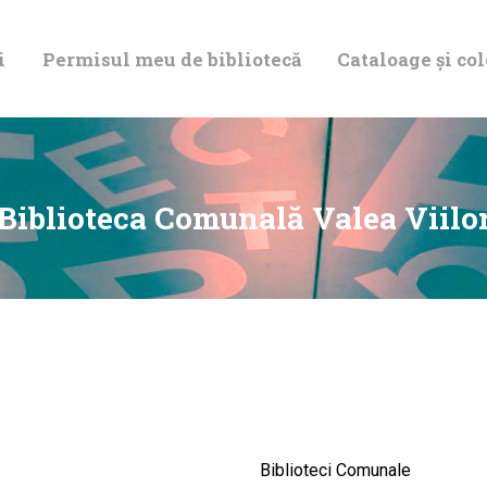
DESPRE NOI
i
Permisul meu de bibliotecă
Cataloage și col
PERMISUL MEU
DE BIBLIOTECĂ
CATALOAGE ȘI
Biblioteca Comunală Valea Viilo
COLECȚII
BIBLIOTECA
DIGITALĂ
EVENIMENTE
Biblioteci Comunale