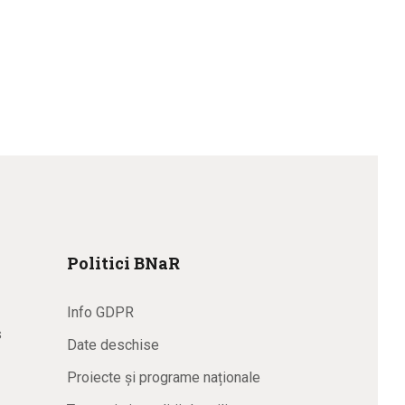
Politici BNaR
Info GDPR
s
Date deschise
Proiecte și programe naționale