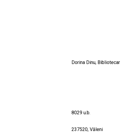
CULTURALE
SPAȚII
NOUTĂȚI
Dorina Dinu, Bibliotecar
8029 u.b.
237520, Văleni