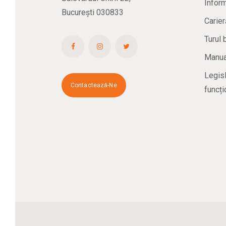
Inform
București 030833
Carier
Turul 
Manual
Legisl
Contactează-Ne
funcți