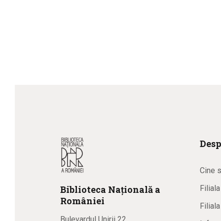
Desp
Cine 
Biblioteca
N
ațională
a
Filial
R
omâniei
Filial
Bulevardul Unirii 22,