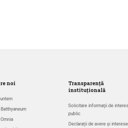
re noi
Transparență
instituțională
suntem
Solicitare informaţii de intere
a Batthyaneum
public
a Omnia
Declarații de avere și interese