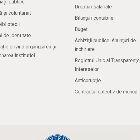
ații publice
Drepturi salariale
ă și voluntariat
Bilanțuri contabile
bibliotecii
Buget
 de identitate
Achiziţii publice. Anunţuri de
ație privind organizarea și
închiriere
onarea instituției
Registrul Unic al Transparenţe
Intereselor
Anticorupție
Contractul colectiv de muncă