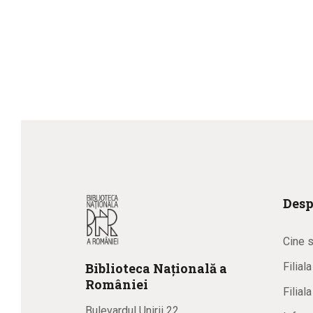
Desp
Cine 
Biblioteca
N
ațională
a
Filial
R
omâniei
Filial
Bulevardul Unirii 22,