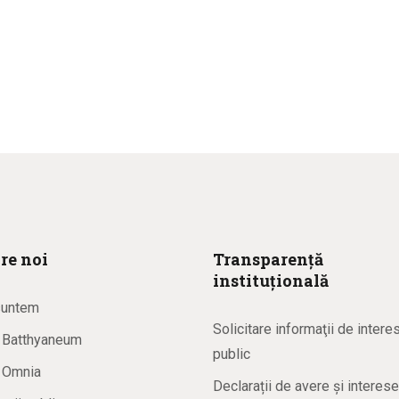
re noi
Transparență
instituțională
suntem
Solicitare informaţii de intere
a Batthyaneum
public
a Omnia
Declarații de avere și interese