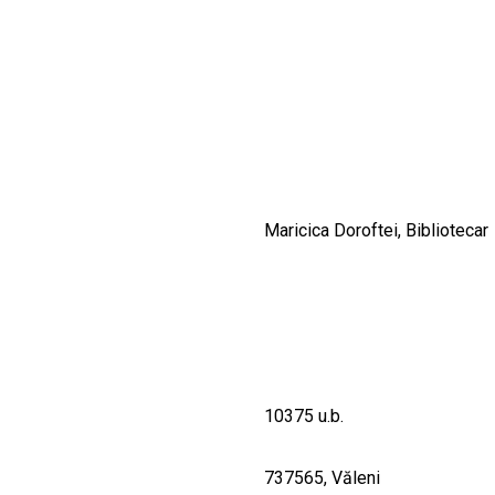
CULTURALE
SPAȚII
NOUTĂȚI
Maricica Doroftei, Bibliotecar
10375 u.b.
737565, Văleni