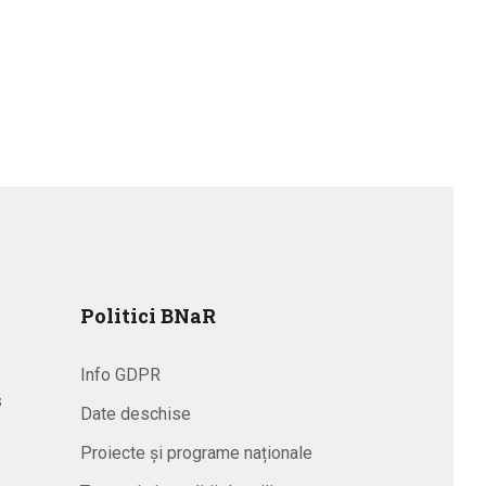
Politici BNaR
Info GDPR
s
Date deschise
Proiecte și programe naționale