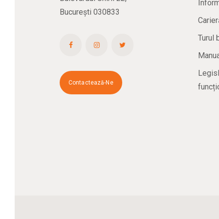
Inform
București 030833
Carier
Turul 
Manual
Legisl
Contactează-Ne
funcți