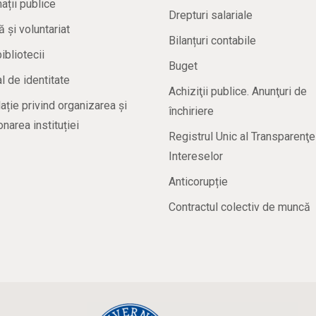
ații publice
Drepturi salariale
ă și voluntariat
Bilanțuri contabile
bibliotecii
Buget
 de identitate
Achiziţii publice. Anunţuri de
ație privind organizarea și
închiriere
onarea instituției
Registrul Unic al Transparenţe
Intereselor
Anticorupție
Contractul colectiv de muncă