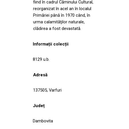
fiind în cadrul Căminului Cultural,
reorganizat în acel an în localul
Primăriei până în 1970 când, în
urma calamităţilor naturale,
clădirea a fost devastată.
Informații colecții
8129 u.b.
Adresă
137505, Varfuri
Județ
Dambovita