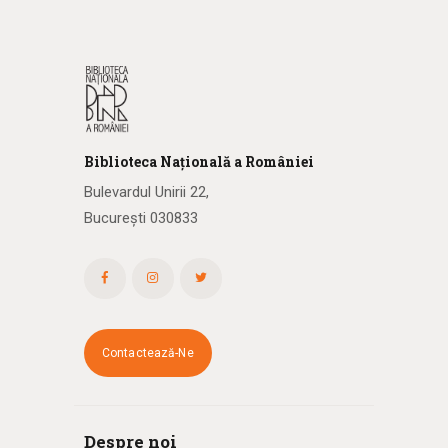
Biblioteca
N
ațională
a R
omâniei
Bulevardul Unirii 22,
București 030833
Contactează-Ne
Despre noi