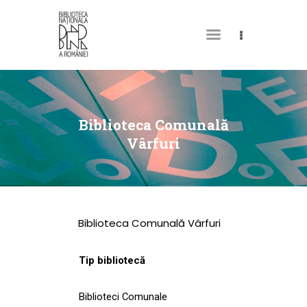
DESPRE NOI
PERMISUL MEU DE
Biblioteca Comunală
BIBLIOTECĂ
Vârfuri
CATALOAGE ȘI
COLECȚII
BIBLIOTECA DIGITALĂ
Biblioteca Comunală Vârfuri
EVENIMENTE
CULTURALE
Tip bibliotecă
SPAȚII
Biblioteci Comunale
NOUTĂȚI