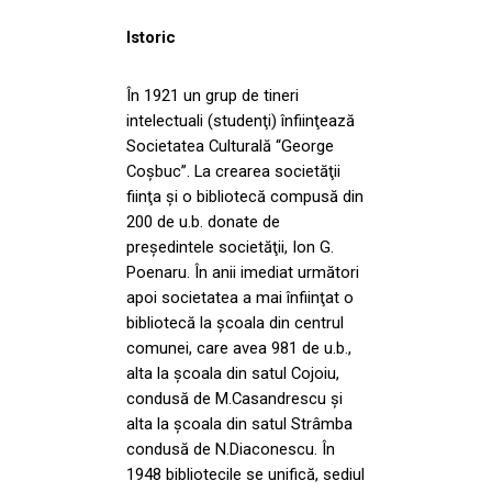
Istoric
În 1921 un grup de tineri
intelectuali (studenţi) înfiinţează
Societatea Culturală “George
Coşbuc”. La crearea societăţii
fiinţa şi o bibliotecă compusă din
200 de u.b. donate de
preşedintele societăţii, Ion G.
Poenaru. În anii imediat următori
apoi societatea a mai înfiinţat o
bibliotecă la şcoala din centrul
comunei, care avea 981 de u.b.,
alta la şcoala din satul Cojoiu,
condusă de M.Casandrescu şi
alta la şcoala din satul Strâmba
condusă de N.Diaconescu. În
1948 bibliotecile se unifică, sediul