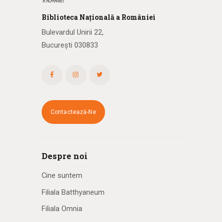
Biblioteca
N
ațională
a R
omâniei
Bulevardul Unirii 22,
București 030833
Contactează-Ne
Despre noi
Cine suntem
Filiala Batthyaneum
Filiala Omnia