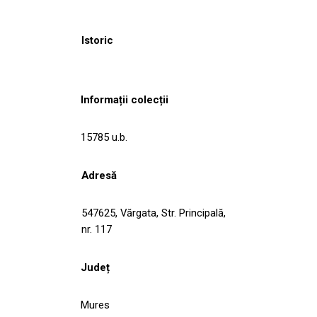
Istoric
Informații colecții
15785 u.b.
Adresă
547625, Vărgata, Str. Principală,
nr. 117
Județ
Mures