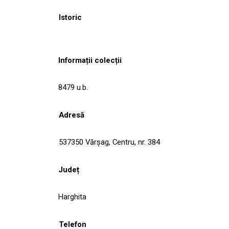
Istoric
Informații colecții
8479 u.b.
Adresă
537350 Vărşag, Centru, nr. 384
Județ
Harghita
Telefon