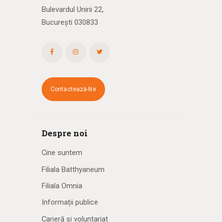
Bulevardul Unirii 22,
București 030833
Contactează-Ne
Despre noi
Cine suntem
Filiala Batthyaneum
Filiala Omnia
Informații publice
Carieră și voluntariat