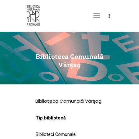
DESPRE NOI
PERMISUL MEU DE
Biblioteca Comunală
BIBLIOTECĂ
Vărşag
CATALOAGE ȘI
COLECȚII
BIBLIOTECA DIGITALĂ
Biblioteca Comunală Vărşag
EVENIMENTE
CULTURALE
Tip bibliotecă
SPAȚII
Biblioteci Comunale
NOUTĂȚI