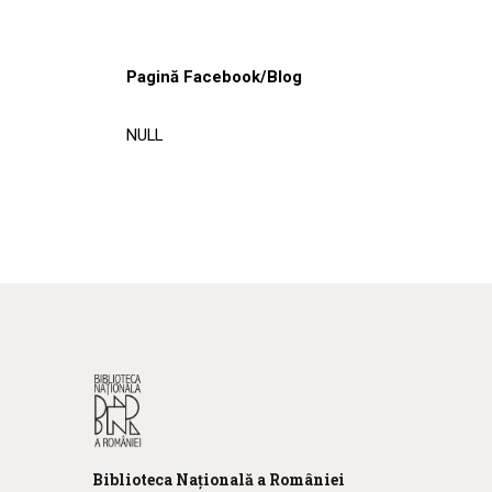
Pagină Facebook/Blog
NULL
Biblioteca
N
ațională
a R
omâniei