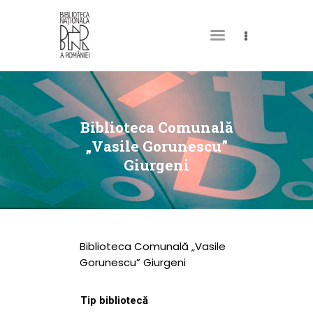
DESPRE NOI
PERMISUL MEU DE
Biblioteca Comunală
BIBLIOTECĂ
„Vasile Gorunescu”
Giurgeni
CATALOAGE ȘI
COLECȚII
BIBLIOTECA DIGITALĂ
EVENIMENTE
Biblioteca Comunală „Vasile
CULTURALE
Gorunescu” Giurgeni
SPAȚII
Tip bibliotecă
NOUTĂȚI