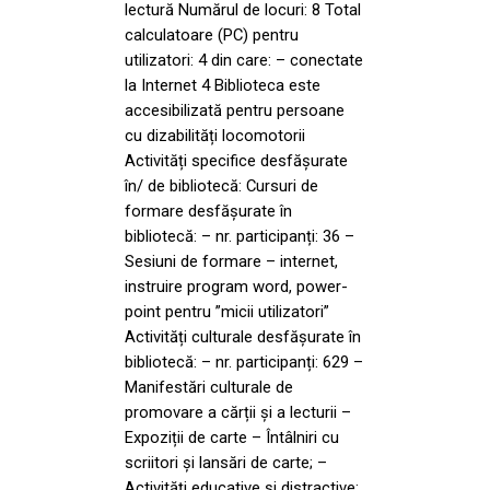
lectură Numărul de locuri: 8 Total
calculatoare (PC) pentru
utilizatori: 4 din care: – conectate
la Internet 4 Biblioteca este
accesibilizată pentru persoane
cu dizabilități locomotorii
Activități specifice desfășurate
în/ de bibliotecă: Cursuri de
formare desfășurate în
bibliotecă: – nr. participanți: 36 –
Sesiuni de formare – internet,
instruire program word, power-
point pentru ”micii utilizatori”
Activități culturale desfășurate în
bibliotecă: – nr. participanți: 629 –
Manifestări culturale de
promovare a cărții și a lecturii –
Expoziții de carte – Întâlniri cu
scriitori și lansări de carte; –
Activități educative și distractive;