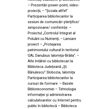
– Prezentări power-point, video-
proiecții, – ”Școala altfel”
Participarea bibliotecarilor la
sesiuni de comunicări științifice/
simpozioane/ conferințe: –
Proiectul „Controlul Integrat al
Poluării cu Nutrienți; – Lansare
proiect – „Protejarea
patrimoniului cultural în teritoriul
GAL Danubius Ialomița-Brăila”. –
Alte întâlniri cu bibliotecari la
Biblioteca Județeană „Șt.
Bănulescu” Slobozia, Ialomița
Participarea bibliotecarilor la
cursuri de formare: – Bazele
Biblioteconomiei – Tehnologia
informației și administrarea
calculatoarelor cu Internet pentru
public în bibliotecă – Biblioteca