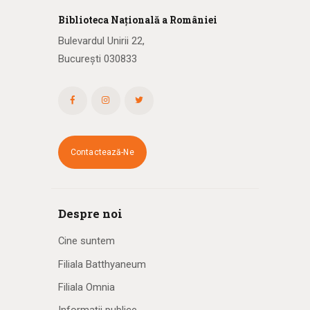
Biblioteca
N
ațională
a R
omâniei
Bulevardul Unirii 22,
București 030833
Contactează-Ne
Despre noi
Cine suntem
Filiala Batthyaneum
Filiala Omnia