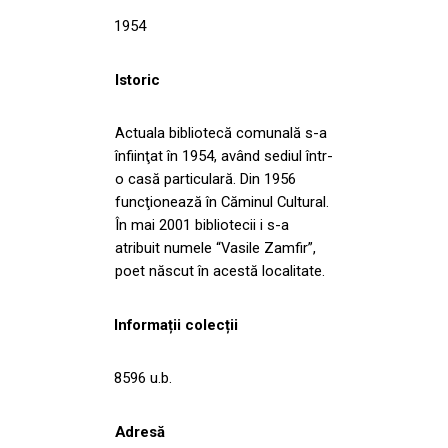
1954
Istoric
Actuala bibliotecă comunală s-a
înfiinţat în 1954, având sediul într-
o casă particulară. Din 1956
funcţionează în Căminul Cultural.
În mai 2001 bibliotecii i s-a
atribuit numele “Vasile Zamfir”,
poet născut în acestă localitate.
Informații colecții
8596 u.b.
Adresă