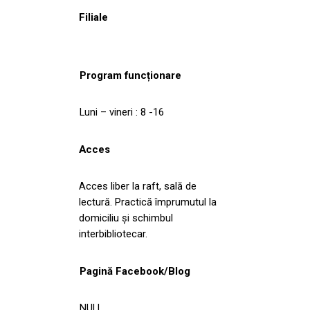
Filiale
Program funcționare
Luni – vineri : 8 -16
Acces
Acces liber la raft, sală de
lectură. Practică împrumutul la
domiciliu şi schimbul
interbibliotecar.
Pagină Facebook/Blog
NULL