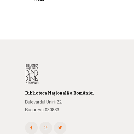
Biblioteca
N
ațională
a R
omâniei
Bulevardul Unirii 22,
București 030833