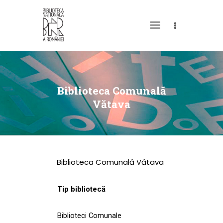
DESPRE NOI
PERMISUL MEU DE
Biblioteca Comunală
BIBLIOTECĂ
Vătava
CATALOAGE ȘI
COLECȚII
BIBLIOTECA DIGITALĂ
Biblioteca Comunală Vătava
EVENIMENTE
CULTURALE
Tip bibliotecă
SPAȚII
Biblioteci Comunale
NOUTĂȚI