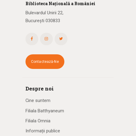
Biblioteca
N
ațională
a R
omâniei
Bulevardul Unirii 22,
București 030833
Contactează-Ne
Despre noi
Cine suntem
Filiala Batthyaneum
Filiala Omnia
Informații publice