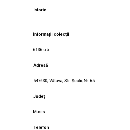
Istoric
Informații colecții
6136 u.b.
Adresă
547630, Vătava, Str. Şcolii, Nr. 65
Județ
Mures
Telefon