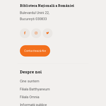
Biblioteca
N
ațională
a R
omâniei
Bulevardul Unirii 22,
București 030833
Contactează-Ne
Despre noi
Cine suntem
Filiala Batthyaneum
Filiala Omnia
Informații publice