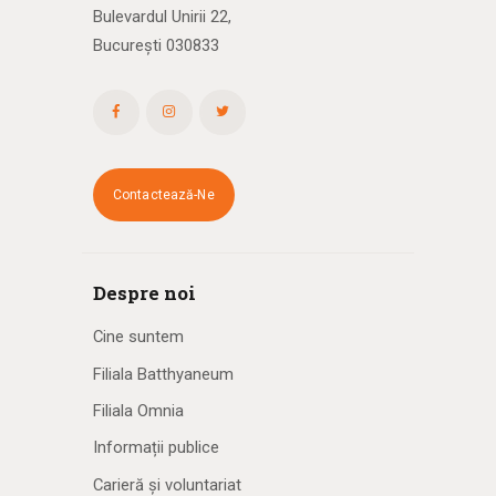
Bulevardul Unirii 22,
București 030833
Contactează-Ne
Despre noi
Cine suntem
Filiala Batthyaneum
Filiala Omnia
Informații publice
Carieră și voluntariat