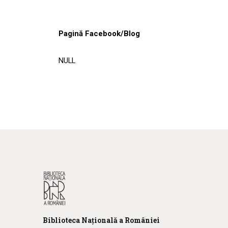
Pagină Facebook/Blog
NULL
Biblioteca
N
ațională
a R
omâniei