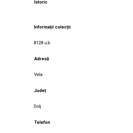
Istoric
Informații colecții
8128 u.b.
Adresă
Vela
Județ
Dolj
Telefon