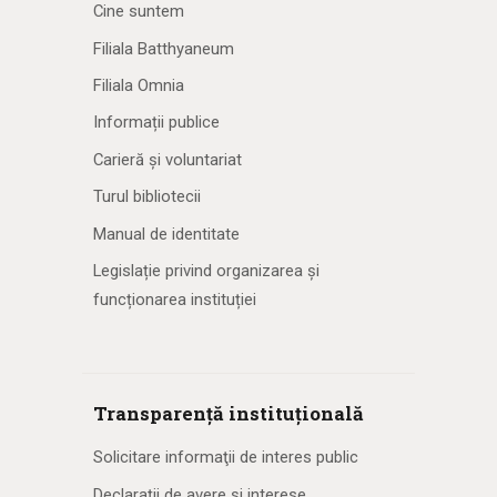
Cine suntem
Filiala Batthyaneum
Filiala Omnia
Informații publice
Carieră și voluntariat
Turul bibliotecii
Manual de identitate
Legislație privind organizarea și
funcționarea instituției
Transparență instituțională
Solicitare informaţii de interes public
Declarații de avere și interese