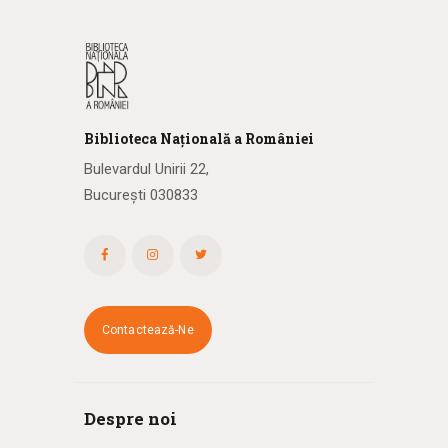
Biblioteca
N
ațională
a R
omâniei
Bulevardul Unirii 22,
București 030833
Contactează-Ne
Despre noi