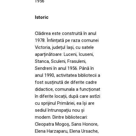
1956
Istoric
Clădirea este construită în anul
1978. Înființată pe raza comunei
Victoria, județul Iași, cu satele
aparținătoare: Luceni, Icuseni,
Stanca, Sculeni, Frasuleni,
Sendreni în anul 1956. Până în
anul 1990, activitatea bibliotecii a
fost susținută de diferite cadre
didactice, comunala a funcționat
în diferite locații, după care astîzi
cu sprijinul Primăriei, ea își are
sediul întrunspațiu nou și
modern. Dintre bibliotecari:
Cleopatra Mogoș, Sans Honore,
Elena Harzaparu, Elena Ursache,