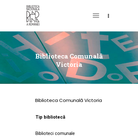
DESPRE NOI
PERMISUL MEU DE
Biblioteca Comunală
BIBLIOTECĂ
Victoria
CATALOAGE ȘI
COLECȚII
BIBLIOTECA DIGITALĂ
Biblioteca Comunală Victoria
EVENIMENTE
CULTURALE
Tip bibliotecă
SPAȚII
Biblioteci comunale
NOUTĂȚI