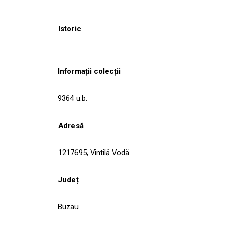
Istoric
Informații colecții
9364 u.b.
Adresă
1217695, Vintilă Vodă
Județ
Buzau