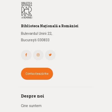
Biblioteca
N
ațională
a R
omâniei
Bulevardul Unirii 22,
București 030833
Contactează-Ne
Despre noi
Cine suntem