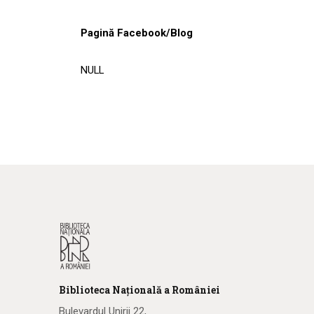
Pagină Facebook/Blog
NULL
Biblioteca
N
ațională
a R
omâniei
Bulevardul Unirii 22,