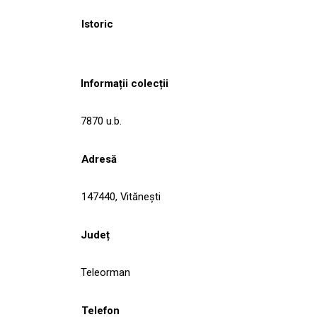
Istoric
Informații colecții
7870 u.b.
Adresă
147440, Vităneşti
Județ
Teleorman
Telefon