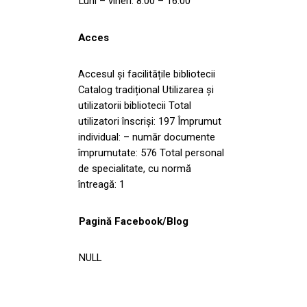
Luni – vineri: 8.00 – 16.00
Acces
Accesul și facilitățile bibliotecii
Catalog tradițional Utilizarea și
utilizatorii bibliotecii Total
utilizatori înscriși: 197 Împrumut
individual: – număr documente
împrumutate: 576 Total personal
de specialitate, cu normă
întreagă: 1
Pagină Facebook/Blog
NULL