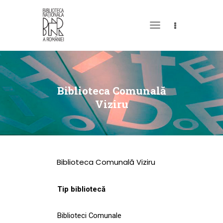
DESPRE NOI
PERMISUL MEU DE
Biblioteca Comunală
BIBLIOTECĂ
Viziru
CATALOAGE ȘI
COLECȚII
BIBLIOTECA DIGITALĂ
Biblioteca Comunală Viziru
EVENIMENTE
CULTURALE
Tip bibliotecă
SPAȚII
Biblioteci Comunale
NOUTĂȚI