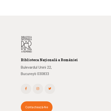
Biblioteca
N
ațională
a R
omâniei
Bulevardul Unirii 22,
București 030833
Contactează-Ne