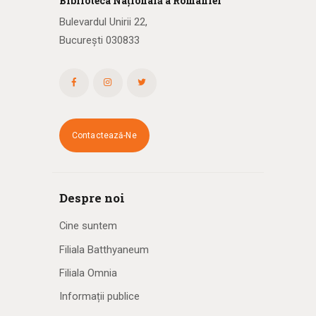
Biblioteca
N
ațională
a R
omâniei
Bulevardul Unirii 22,
București 030833
Contactează-Ne
Despre noi
Cine suntem
Filiala Batthyaneum
Filiala Omnia
Informații publice