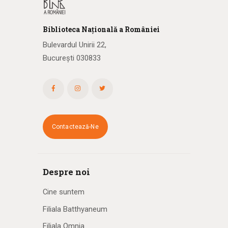
Biblioteca
N
ațională
a R
omâniei
Bulevardul Unirii 22,
București 030833
Contactează-Ne
Despre noi
Cine suntem
Filiala Batthyaneum
Filiala Omnia