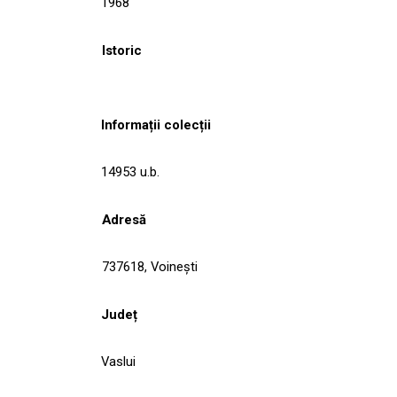
1968
Istoric
Informații colecții
14953 u.b.
Adresă
737618, Voineşti
Județ
Vaslui