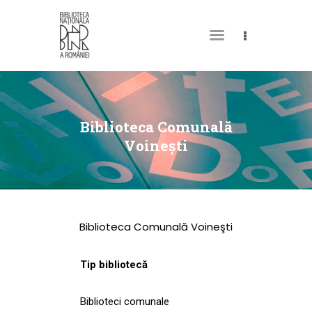
DESPRE NOI
PERMISUL MEU DE
Biblioteca Comunală
BIBLIOTECĂ
Voineşti
CATALOAGE ȘI
COLECȚII
BIBLIOTECA DIGITALĂ
Biblioteca Comunală Voineşti
EVENIMENTE
CULTURALE
Tip bibliotecă
SPAȚII
Biblioteci comunale
NOUTĂȚI