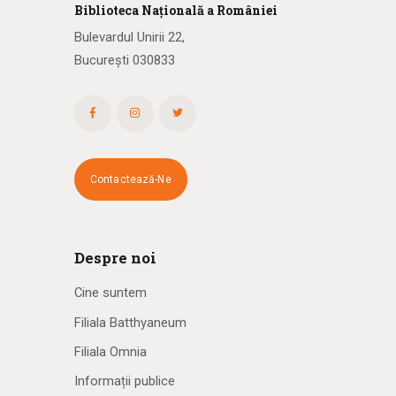
Biblioteca
N
ațională
a R
omâniei
Bulevardul Unirii 22,
București 030833
Contactează-Ne
Despre noi
Cine suntem
Filiala Batthyaneum
Filiala Omnia
Informații publice