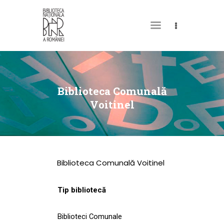
DESPRE NOI
PERMISUL MEU DE
Biblioteca Comunală
BIBLIOTECĂ
Voitinel
CATALOAGE ȘI
COLECȚII
BIBLIOTECA DIGITALĂ
Biblioteca Comunală Voitinel
EVENIMENTE
CULTURALE
Tip bibliotecă
SPAȚII
Biblioteci Comunale
NOUTĂȚI