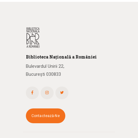
Biblioteca
N
ațională
a R
omâniei
Bulevardul Unirii 22,
București 030833
Contactează-Ne