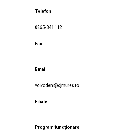
Telefon
0265/341.112
Fax
Email
voivodeni@cjmures.ro
Filiale
Program funcționare