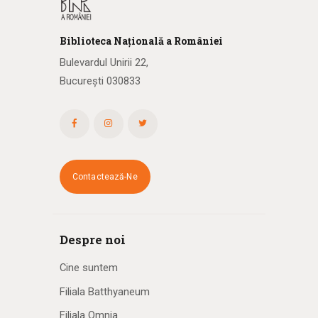
Biblioteca
N
ațională
a R
omâniei
Bulevardul Unirii 22,
București 030833
Contactează-Ne
Despre noi
Cine suntem
Filiala Batthyaneum
Filiala Omnia