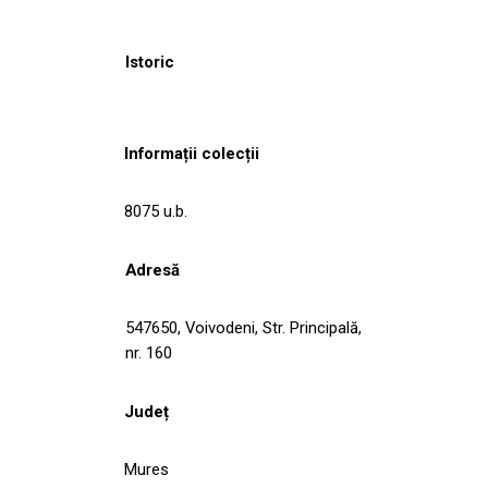
Istoric
Informații colecții
8075 u.b.
Adresă
547650, Voivodeni, Str. Principală,
nr. 160
Județ
Mures