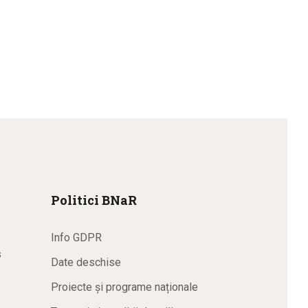
Politici BNaR
Info GDPR
s
Date deschise
Proiecte și programe naționale