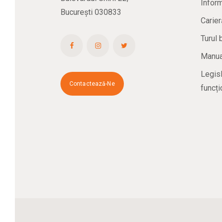
Inform
București 030833
Carier
Turul 
Manual
Legisl
Contactează-Ne
funcți