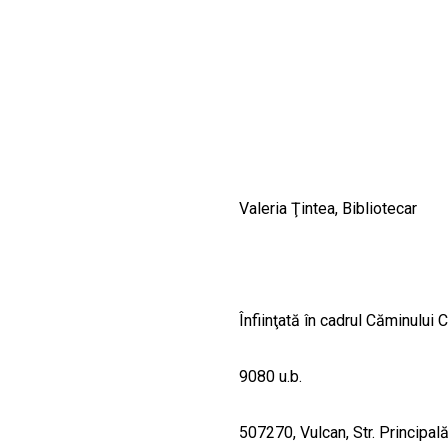
CULTURALE
SPAȚII
NOUTĂȚI
Valeria Ţintea, Bibliotecar
Înfiinţată în cadrul Căminului C
9080 u.b.
507270, Vulcan, Str. Principală