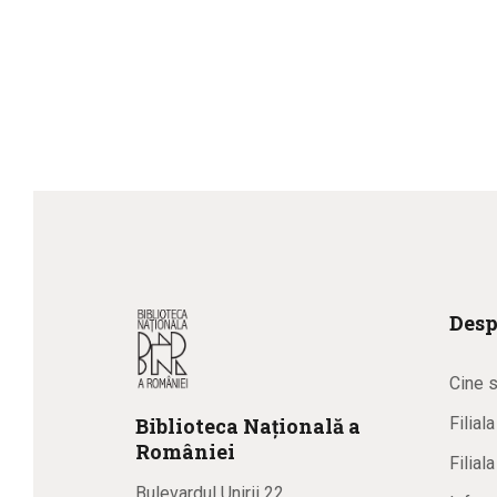
Desp
Cine 
Biblioteca
N
ațională
a
Filial
R
omâniei
Filial
Bulevardul Unirii 22,