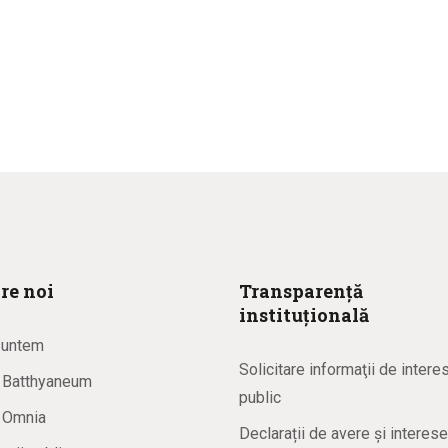
re noi
Transparență
instituțională
suntem
Solicitare informaţii de intere
a Batthyaneum
public
a Omnia
Declarații de avere și interese