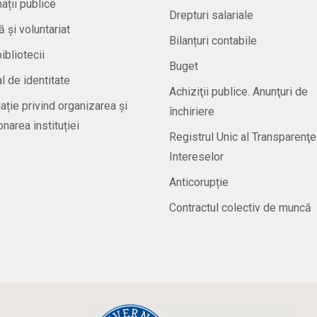
ații publice
Drepturi salariale
ă și voluntariat
Bilanțuri contabile
bibliotecii
Buget
 de identitate
Achiziţii publice. Anunţuri de
ație privind organizarea și
închiriere
onarea instituției
Registrul Unic al Transparenţe
Intereselor
Anticorupție
Contractul colectiv de muncă