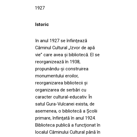
1927
Istoric
In anul 1927 se înfiinţează
Căminul Cultural „Izvor de apă
vie” care avea şi bibliotecă. El se
reorganizează în 1938,
propunându-şi construirea
monumentului eroilor,
reorganizarea bibliotecii şi
organizarea de serbări cu
caracter cultural-educativ. În
satul Gura-Vulcanei exista, de
asemenea, o bibliotecă a Şcolii
primare, înfiinţată în anul 1924.
Biblioteca publică a funcţionat în
localul Căminului Cultural până în