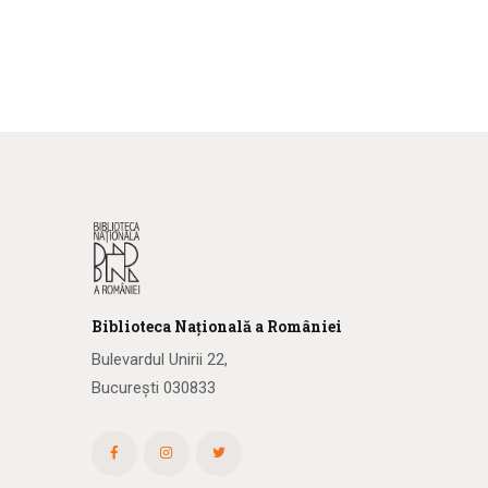
Biblioteca
N
ațională
a R
omâniei
Bulevardul Unirii 22,
București 030833