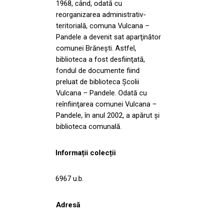
1968, când, odată cu
reorganizarea administrativ-
teritorială, comuna Vulcana –
Pandele a devenit sat aparţinător
comunei Brăneşti. Astfel,
biblioteca a fost desfiinţată,
fondul de documente fiind
preluat de biblioteca Şcolii
Vulcana – Pandele. Odată cu
reînfiinţarea comunei Vulcana –
Pandele, în anul 2002, a apărut şi
biblioteca comunală.
Informații colecții
6967 u.b.
Adresă