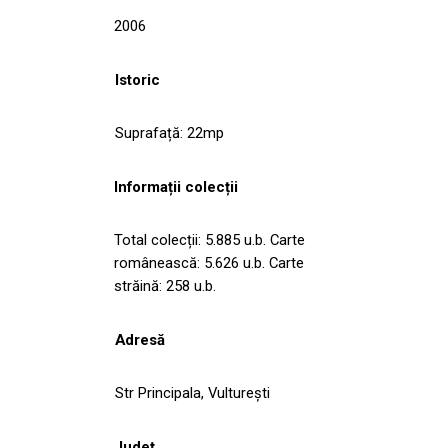
2006
Istoric
Suprafață: 22mp
Informații colecții
Total colecții: 5.885 u.b. Carte
românească: 5.626 u.b. Carte
străină: 258 u.b.
Adresă
Str Principala, Vulturești
Județ