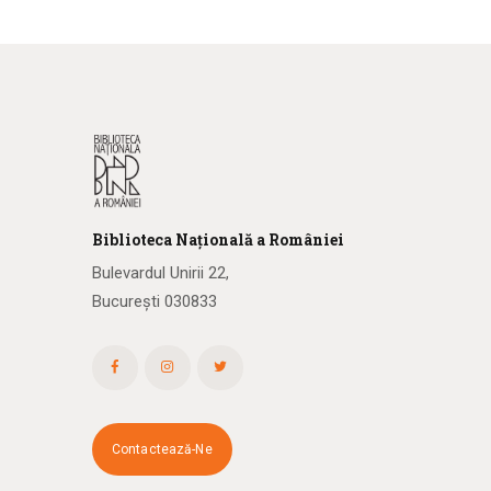
Biblioteca
N
ațională
a R
omâniei
Bulevardul Unirii 22,
București 030833
Contactează-Ne