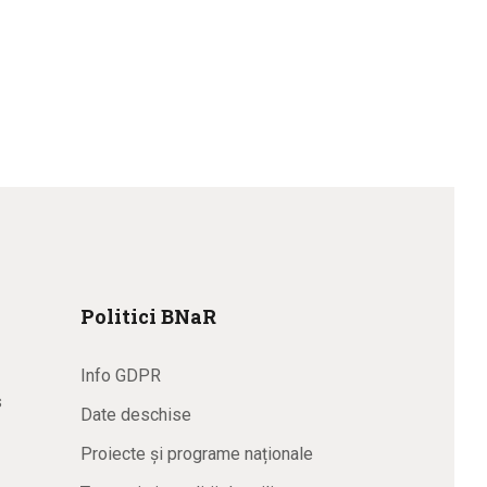
Politici BNaR
Info GDPR
s
Date deschise
Proiecte și programe naționale