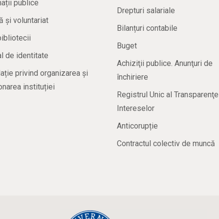
ații publice
Drepturi salariale
ă și voluntariat
Bilanțuri contabile
bibliotecii
Buget
 de identitate
Achiziţii publice. Anunţuri de
ație privind organizarea și
închiriere
onarea instituției
Registrul Unic al Transparenţe
Intereselor
Anticorupție
Contractul colectiv de muncă