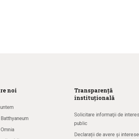
re noi
Transparență
instituțională
suntem
Solicitare informaţii de intere
a Batthyaneum
public
a Omnia
Declarații de avere și interese