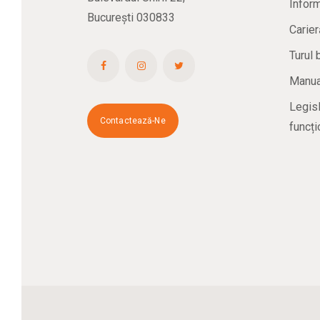
Inform
București 030833
Carier
Turul 
Manual
Legisl
Contactează-Ne
funcți