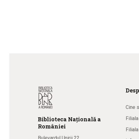
Desp
Cine 
Biblioteca
N
ațională
a
Filial
R
omâniei
Filial
Bulevardul Unirii 22,