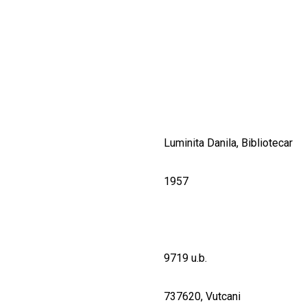
CULTURALE
SPAȚII
NOUTĂȚI
Luminita Danila, Bibliotecar
1957
9719 u.b.
737620, Vutcani