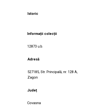
Istoric
Informații colecții
12873 u.b.
Adresă
527185, Str. Principală, nr. 128 A,
Zagon
Județ
Covasna