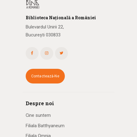
Biblioteca
N
ațională
a R
omâniei
Bulevardul Unirii 22,
București 030833
Contactează-Ne
Despre noi
Cine suntem
Filiala Batthyaneum
Filiala Omnia