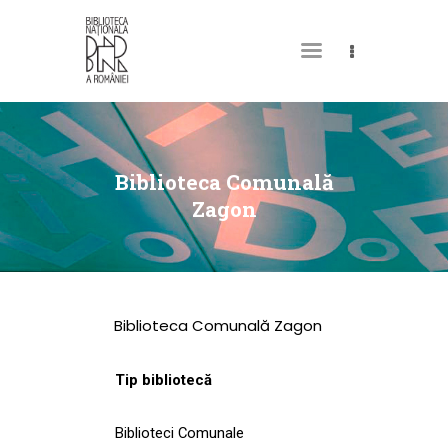
DESPRE NOI
PERMISUL MEU DE
Biblioteca Comunală
BIBLIOTECĂ
Zagon
CATALOAGE ȘI
COLECȚII
BIBLIOTECA DIGITALĂ
Biblioteca Comunală Zagon
EVENIMENTE
CULTURALE
Tip bibliotecă
SPAȚII
Biblioteci Comunale
NOUTĂȚI