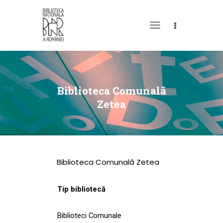
DESPRE NOI
PERMISUL MEU DE
Biblioteca Comunală
BIBLIOTECĂ
Zetea
CATALOAGE ȘI
COLECȚII
BIBLIOTECA DIGITALĂ
Biblioteca Comunală Zetea
EVENIMENTE
CULTURALE
Tip bibliotecă
SPAȚII
Biblioteci Comunale
NOUTĂȚI