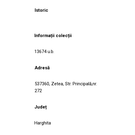
Istoric
Informații colecții
13674 u.b.
Adresă
537360, Zetea, Str. Principală,nr.
272
Județ
Harghita