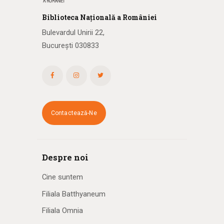
Biblioteca
N
ațională
a R
omâniei
Bulevardul Unirii 22,
București 030833
Contactează-Ne
Despre noi
Cine suntem
Filiala Batthyaneum
Filiala Omnia