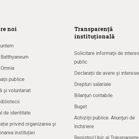
re noi
Transparență
instituțională
suntem
Solicitare informaţii de intere
a Batthyaneum
public
a Omnia
Declarații de avere și interese
ații publice
Drepturi salariale
ă și voluntariat
Bilanțuri contabile
bibliotecii
Buget
 de identitate
Achiziţii publice. Anunţuri de
ație privind organizarea și
închiriere
onarea instituției
Registrul Unic al Transparenţe