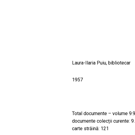
CULTURALE
SPAȚII
NOUTĂȚI
Laura-Ilaria Puiu, bibliotecar
1957
Total documente – volume 9.95
documente colecții curente: 9
carte străină: 121