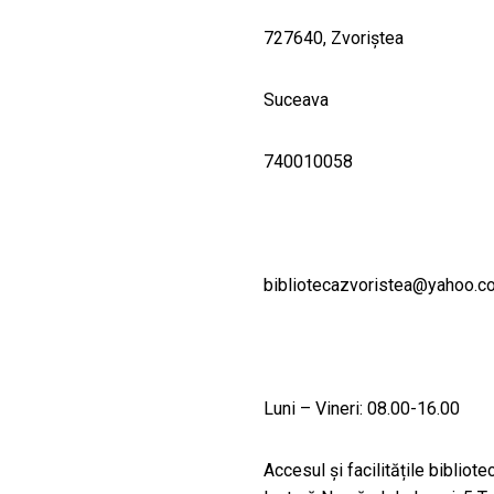
727640, Zvoriştea
Suceava
740010058
bibliotecazvoristea@yahoo.c
Luni – Vineri: 08.00-16.00
Accesul și facilitățile biblio