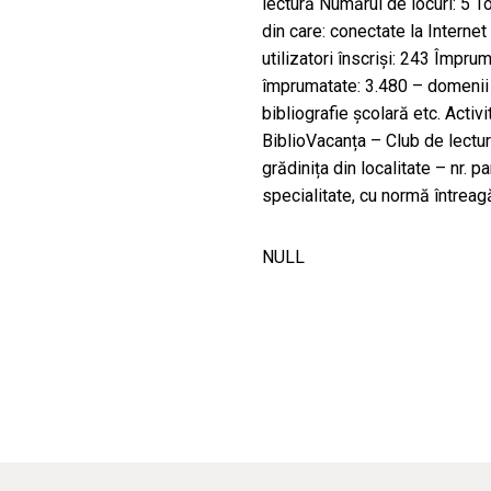
lectură Numărul de locuri: 5 To
din care: conectate la Internet 4
utilizatori înscriși: 243 Împr
împrumatate: 3.480 – domenii so
bibliografie școlară etc. Activi
BiblioVacanța – Club de lectură
grădinița din localitate – nr. p
specialitate, cu normă întreagă
NULL