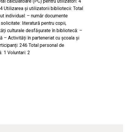
tal calculatoare (PC) pentru utilizatori: 4
 Utilizarea și utilizatorii bibliotecii: Total
umut individual: – număr documente
licitate: literatură pentru copii,
tăți culturale desfășurate în bibliotecă: –
 – Activități în parteneriat cu școala și
articipanți: 246 Total personal de
: 1 Voluntari: 2