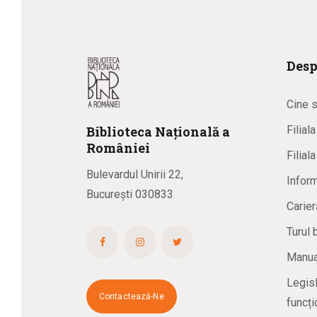
Desp
Cine 
Biblioteca
N
ațională
a
Filial
R
omâniei
Filial
Bulevardul Unirii 22,
Inform
București 030833
Carier
Turul 
Manual
Legisl
Contactează-Ne
funcți