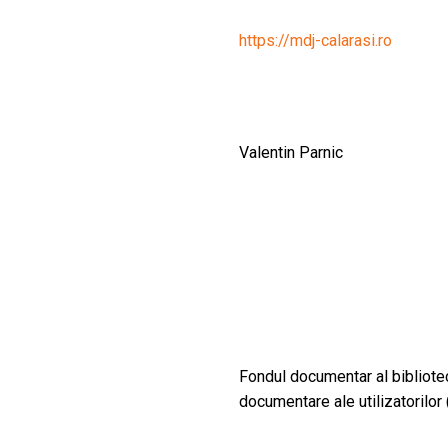
CULTURALE
https://mdj-calarasi.ro
SPAȚII
NOUTĂȚI
Valentin Parnic
Fondul documentar al bibliote
documentare ale utilizatorilor 