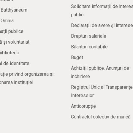
Solicitare informaţii de intere
a Batthyaneum
public
a Omnia
Declarații de avere și interese
ații publice
Drepturi salariale
ă și voluntariat
Bilanțuri contabile
bibliotecii
Buget
 de identitate
Achiziţii publice. Anunţuri de
ație privind organizarea și
închiriere
onarea instituției
Registrul Unic al Transparenţe
Intereselor
Anticorupție
Contractul colectiv de muncă