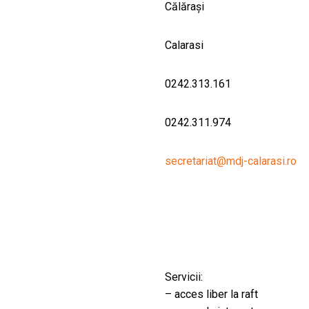
Călărași
Calarasi
0242.313.161
0242.311.974
secretariat@mdj-calarasi.ro
Servicii:
– acces liber la raft