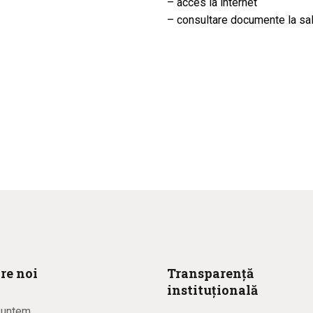
– acces la internet
– consultare documente la sal
re noi
Transparență
instituțională
suntem