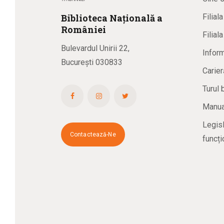
Biblioteca
N
ațională
a
Filial
R
omâniei
Filial
Bulevardul Unirii 22,
Inform
București 030833
Carier
Turul 
Manual
Legisl
Contactează-Ne
funcți