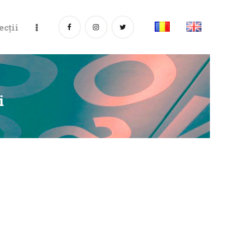
ecții
i