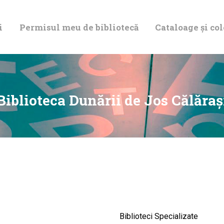
DESPRE NOI
i
Permisul meu de bibliotecă
Cataloage și col
PERMISUL MEU
DE BIBLIOTECĂ
CATALOAGE ȘI
Biblioteca Dunării de Jos Călăraș
COLECȚII
BIBLIOTECA
DIGITALĂ
EVENIMENTE
Biblioteci Specializate