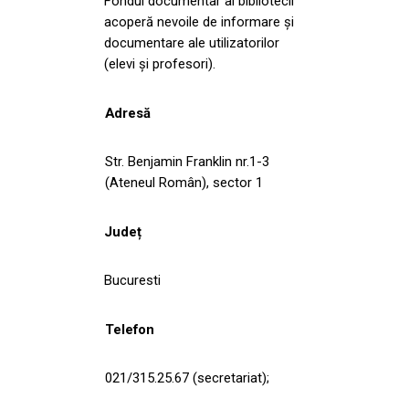
Fondul documentar al bibliotecii
acoperă nevoile de informare și
documentare ale utilizatorilor
(elevi și profesori).
Adresă
Str. Benjamin Franklin nr.1-3
(Ateneul Român), sector 1
Județ
Bucuresti
Telefon
021/315.25.67 (secretariat);