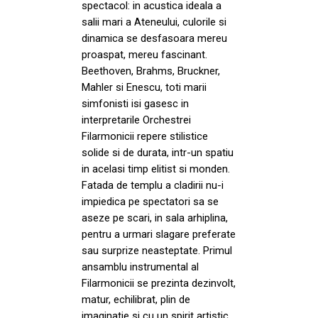
spectacol: in acustica ideala a
salii mari a Ateneului, culorile si
dinamica se desfasoara mereu
proaspat, mereu fascinant.
Beethoven, Brahms, Bruckner,
Mahler si Enescu, toti marii
simfonisti isi gasesc in
interpretarile Orchestrei
Filarmonicii repere stilistice
solide si de durata, intr-un spatiu
in acelasi timp elitist si monden.
Fatada de templu a cladirii nu-i
impiedica pe spectatori sa se
aseze pe scari, in sala arhiplina,
pentru a urmari slagare preferate
sau surprize neasteptate. Primul
ansamblu instrumental al
Filarmonicii se prezinta dezinvolt,
matur, echilibrat, plin de
imaginatie si cu un spirit artistic