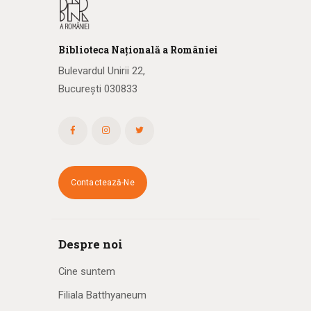
Biblioteca
N
ațională
a R
omâniei
Bulevardul Unirii 22,
București 030833
Contactează-Ne
Despre noi
Cine suntem
Filiala Batthyaneum