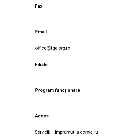
Fax
Email
office@fge.org.ro
Filiale
Program funcționare
Acces
Servicii: – împrumut la domiciliu –