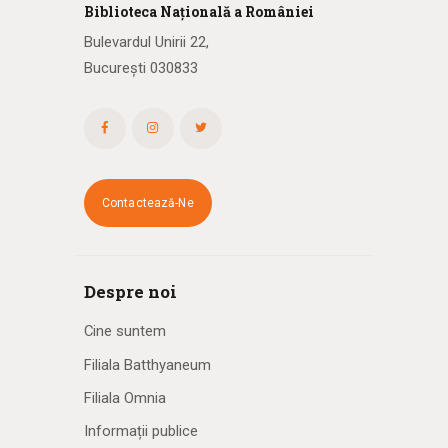
Biblioteca
N
ațională
a R
omâniei
Bulevardul Unirii 22,
București 030833
Contactează-Ne
Despre noi
Cine suntem
Filiala Batthyaneum
Filiala Omnia
Informații publice