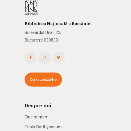
Biblioteca
N
ațională
a R
omâniei
Bulevardul Unirii 22,
București 030833
Contactează-Ne
Despre noi
Cine suntem
Filiala Batthyaneum