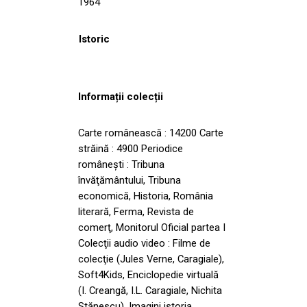
1964
Istoric
Informații colecții
Carte românească : 14200 Carte
străină : 4900 Periodice
româneşti : Tribuna
învăţământului, Tribuna
economică, Historia, România
literară, Ferma, Revista de
comerţ, Monitorul Oficial partea I
Colecţii audio video : Filme de
colecţie (Jules Verne, Caragiale),
Soft4Kids, Enciclopedie virtuală
(I. Creangă, I.L. Caragiale, Nichita
Stănescu), Imagini istoria