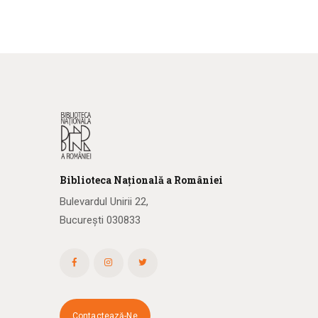
Biblioteca
N
ațională
a R
omâniei
Bulevardul Unirii 22,
București 030833
Contactează-Ne