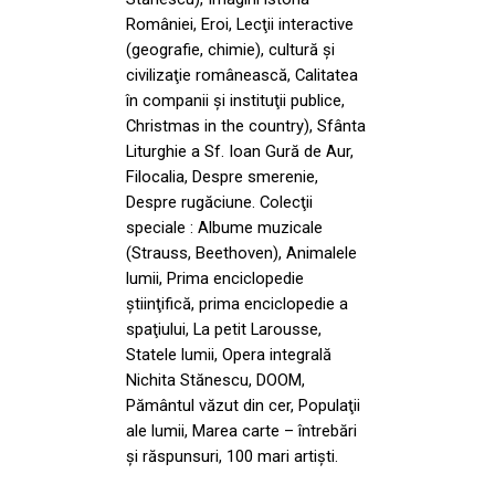
României, Eroi, Lecţii interactive
(geografie, chimie), cultură şi
civilizaţie românească, Calitatea
în companii şi instituţii publice,
Christmas in the country), Sfânta
Liturghie a Sf. Ioan Gură de Aur,
Filocalia, Despre smerenie,
Despre rugăciune. Colecţii
speciale : Albume muzicale
(Strauss, Beethoven), Animalele
lumii, Prima enciclopedie
ştiinţifică, prima enciclopedie a
spaţiului, La petit Larousse,
Statele lumii, Opera integrală
Nichita Stănescu, DOOM,
Pământul văzut din cer, Populaţii
ale lumii, Marea carte – întrebări
şi răspunsuri, 100 mari artişti.