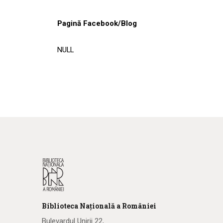
Pagină Facebook/Blog
NULL
Biblioteca
N
ațională
a R
omâniei
Bulevardul Unirii 22,