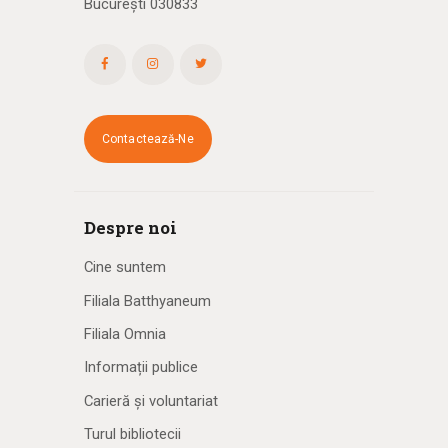
București 030833
Contactează-Ne
Despre noi
Cine suntem
Filiala Batthyaneum
Filiala Omnia
Informații publice
Carieră și voluntariat
Turul bibliotecii