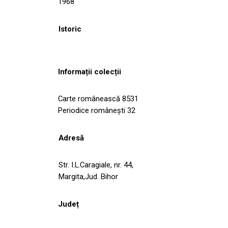
1968
Istoric
Informații colecții
Carte românească 8531
Periodice româneşti 32
Adresă
Str. I.L.Caragiale, nr. 44,
Margita,Jud. Bihor
Județ