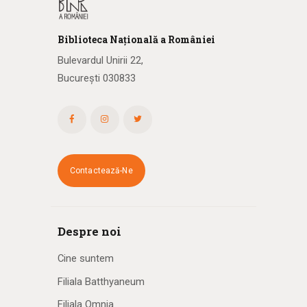
Biblioteca
N
ațională
a R
omâniei
Bulevardul Unirii 22,
București 030833
Contactează-Ne
Despre noi
Cine suntem
Filiala Batthyaneum
Filiala Omnia