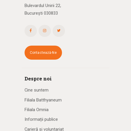
Bulevardul Unirii 22,
București 030833
Contactează-Ne
Despre noi
Cine suntem
Filiala Batthyaneum
Filiala Omnia
Informații publice
Carieră și voluntariat