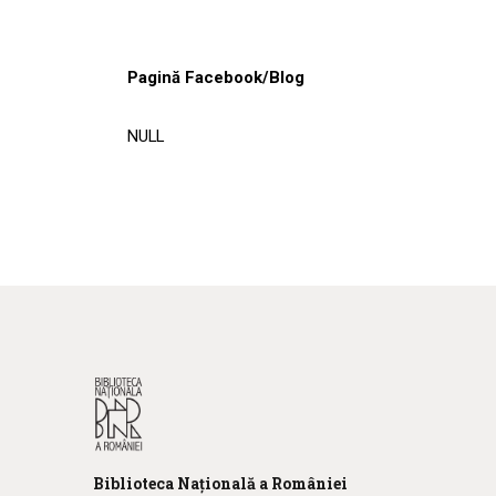
Pagină Facebook/Blog
NULL
Biblioteca
N
ațională
a R
omâniei