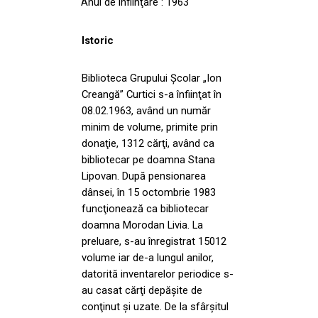
Anul de înfiinţare : 1963
Istoric
Biblioteca Grupului Şcolar „Ion
Creangă” Curtici s-a înfiinţat în
08.02.1963, având un număr
minim de volume, primite prin
donaţie, 1312 cărţi, având ca
bibliotecar pe doamna Stana
Lipovan. După pensionarea
dânsei, în 15 octombrie 1983
funcţionează ca bibliotecar
doamna Morodan Livia. La
preluare, s-au înregistrat 15012
volume iar de-a lungul anilor,
datorită inventarelor periodice s-
au casat cărţi depăşite de
conţinut şi uzate. De la sfârşitul