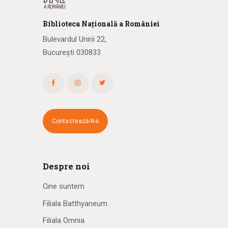
Biblioteca
N
ațională
a R
omâniei
Bulevardul Unirii 22,
București 030833
Contactează-Ne
Despre noi
Cine suntem
Filiala Batthyaneum
Filiala Omnia