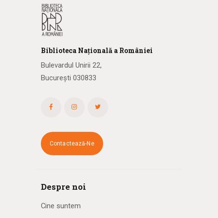
Biblioteca
N
ațională
a R
omâniei
Bulevardul Unirii 22,
București 030833
Contactează-Ne
Despre noi
Cine suntem