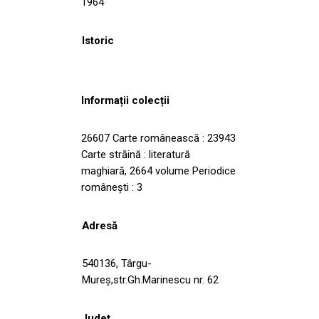
1964
Istoric
Informații colecții
26607 Carte românească : 23943
Carte străină : literatură
maghiară, 2664 volume Periodice
româneşti : 3
Adresă
540136, Târgu-
Mureş,str.Gh.Marinescu nr. 62
Județ