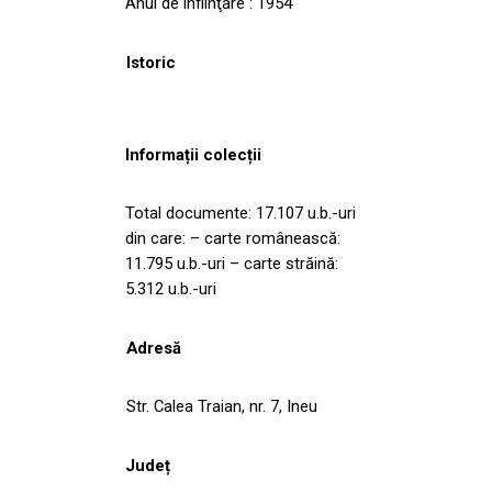
Anul de înfiinţare : 1954
Istoric
Informații colecții
Total documente: 17.107 u.b.-uri
din care: – carte românească:
11.795 u.b.-uri – carte străină:
5.312 u.b.-uri
Adresă
Str. Calea Traian, nr. 7, Ineu
Județ