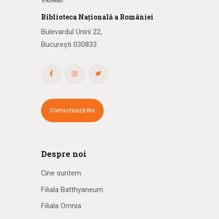
Biblioteca
N
ațională
a R
omâniei
Bulevardul Unirii 22,
București 030833
Contactează-Ne
Despre noi
Cine suntem
Filiala Batthyaneum
Filiala Omnia