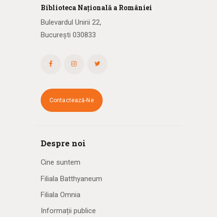
Biblioteca
N
ațională
a R
omâniei
Bulevardul Unirii 22,
București 030833
Contactează-Ne
Despre noi
Cine suntem
Filiala Batthyaneum
Filiala Omnia
Informații publice