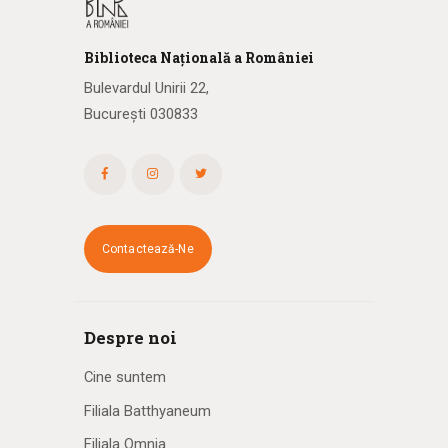
Biblioteca
N
ațională
a R
omâniei
Bulevardul Unirii 22,
București 030833
Contactează-Ne
Despre noi
Cine suntem
Filiala Batthyaneum
Filiala Omnia