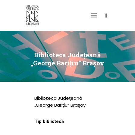
DESPRE NOI
PERMISUL MEU DE
Biblioteca Judeţeană
BIBLIOTECĂ
„George Barițiu” Braşov
CATALOAGE ȘI
COLECȚII
BIBLIOTECA DIGITALĂ
Biblioteca Judeţeană
EVENIMENTE
„George Barițiu” Braşov
CULTURALE
Tip bibliotecă
SPAȚII
NOUTĂȚI