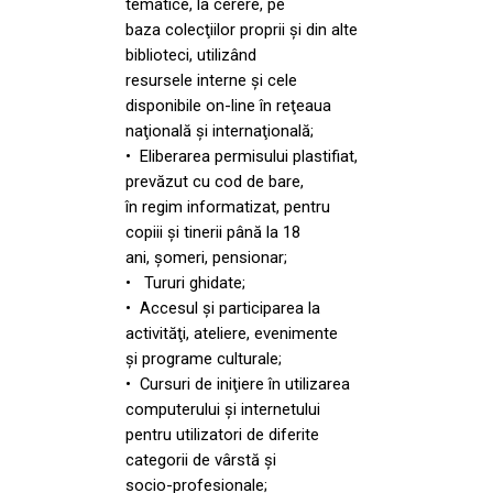
tematice, la cerere, pe
baza colecţiilor proprii şi din alte
biblioteci, utilizând
resursele interne şi cele
disponibile on-line în reţeaua
naţională şi internaţională;
• Eliberarea permisului plastifiat,
prevăzut cu cod de bare,
în regim informatizat, pentru
copiii şi tinerii până la 18
ani, şomeri, pensionar;
• Tururi ghidate;
• Accesul şi participarea la
activităţi, ateliere, evenimente
şi programe culturale;
• Cursuri de iniţiere în utilizarea
computerului şi internetului
pentru utilizatori de diferite
categorii de vârstă şi
socio-profesionale;