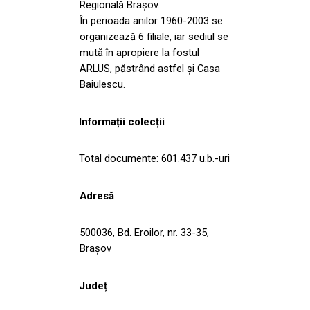
Regională Braşov.
În perioada anilor 1960-2003 se
organizează 6 filiale, iar sediul se
mută în apropiere la fostul
ARLUS, păstrând astfel şi Casa
Baiulescu.
Informații colecții
Total documente: 601.437 u.b.-uri
Adresă
500036, Bd. Eroilor, nr. 33-35,
Braşov
Județ