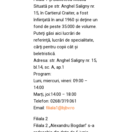
Situată pe str. Anghel Saligny nr.
15, în Cartierul Craiter, a fost
înfiinţată în anul 1960 şi deţine un
fond de peste 35.000 de volume.
Puteţi găsi aici lucrări de
referinţă, lucrări de specialitate,
cărţi pentru copii cât şi
beletristică.
Adresa: str. Anghel Saligny nr. 15,
bl.14, sc. A, ap.1
Program:
Luni, miercuri, vineri: 09.00 –
14.00
Marți, joi:14.00 – 18.00
Telefon: 0268/319.061
Email:
filiala1@bjbv.ro
Filiala 2
Filiala 2 „Alexandru Bogdan” s-a