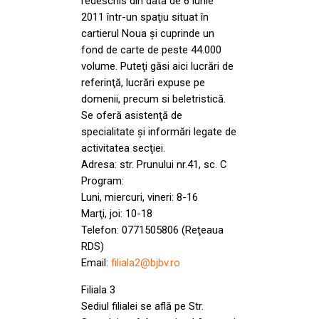
redeschis din data de 6 iunie
2011 într-un spaţiu situat în
cartierul Noua şi cuprinde un
fond de carte de peste 44.000
volume. Puteţi găsi aici lucrări de
referinţă, lucrări expuse pe
domenii, precum si beletristică.
Se oferă asistenţă de
specialitate şi informări legate de
activitatea secţiei.
Adresa: str. Prunului nr.41, sc. C
Program:
Luni, miercuri, vineri: 8-16
Marţi, joi: 10-18
Telefon: 0771505806 (Reţeaua
RDS)
Email:
filiala2@bjbv.ro
Filiala 3
Sediul filialei se află pe Str.