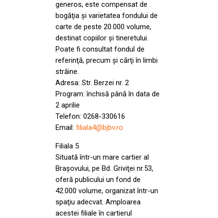
generos, este compensat de
bogăţia şi varietatea fondului de
carte de peste 20.000 volume,
destinat copiilor şi tineretului.
Poate fi consultat fondul de
referinţă, precum şi cărţi în limbi
străine.
Adresa: Str. Berzei nr. 2
Program: închisă până în data de
2 aprilie
Telefon: 0268-330616
Email:
filiala4@bjbv.ro
Filiala 5
Situată într-un mare cartier al
Braşovului, pe Bd. Griviţei nr.53,
oferă publicului un fond de
42.000 volume, organizat într-un
spaţiu adecvat. Amploarea
acestei filiale în cartierul