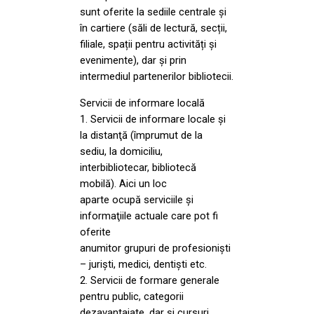
sunt oferite la sediile centrale și
în cartiere (săli de lectură, secții,
filiale, spații pentru activități și
evenimente), dar și prin
intermediul partenerilor bibliotecii.
Servicii de informare locală
1. Servicii de informare locale şi
la distanţă (împrumut de la
sediu, la domiciliu,
interbibliotecar, bibliotecă
mobilă). Aici un loc
aparte ocupă serviciile şi
informaţiile actuale care pot fi
oferite
anumitor grupuri de profesionişti
– jurişti, medici, dentişti etc.
2. Servicii de formare generale
pentru public, categorii
dezavantajate, dar şi cursuri