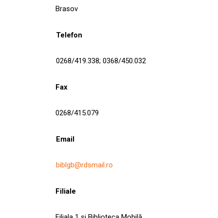
Brasov
Telefon
0268/419.338; 0368/450.032
Fax
0268/415.079
Email
biblgb@rdsmail.ro
Filiale
Filiala 1 şi Biblioteca Mobilă