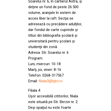
Soarelui nr. 6, în cartierul Astra, şi
deţine un fond de peste 26.500
volume, aranjate în sistem de
acces liber la raft. Secţia se
adresează cu precădere adulţilor,
dar fondul de carte cuprinde şi
titluri din bibliografia şcolară şi
universitară pentru şcolarii şi
studenţii din zonă.
Adresa: Str. Soarelui nr. 6
Program:
Luni, miercuri: 10-18
Marţi, joi, vineri: 8-16
Telefon: 0268-317567
Email:
filiala3@bjbv.ro
Filiala 4
Uşor accesibilă cititorilor, filiala
este situată pe Str. Berzei nr. 2.
Deşi spaţiul nu este foarte