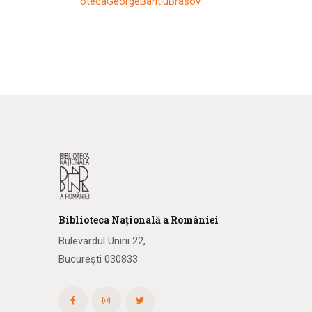
otecaGeorgeBaritiuBrasov
Biblioteca
N
ațională
a R
omâniei
Bulevardul Unirii 22,
București 030833