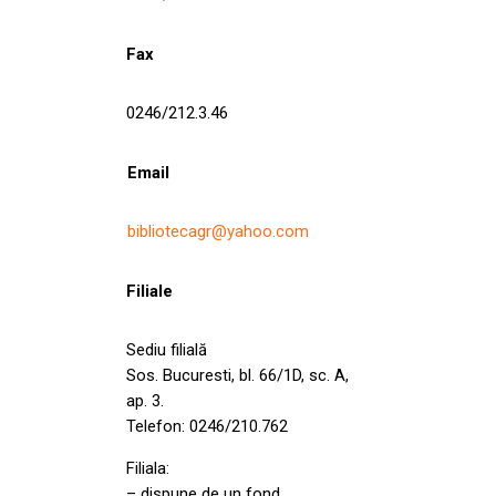
Fax
0246/212.3.46
Email
bibliotecagr@yahoo.com
Filiale
Sediu filială
Sos. Bucuresti, bl. 66/1D, sc. A,
ap. 3.
Telefon: 0246/210.762
Filiala:
– dispune de un fond