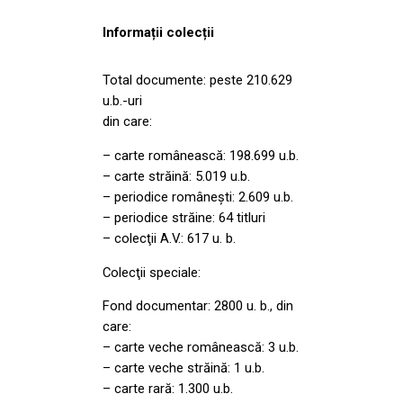
Informații colecții
Total documente: peste 210.629
u.b.-uri
din care:
– carte românească: 198.699 u.b.
– carte străină: 5.019 u.b.
– periodice românești: 2.609 u.b.
– periodice străine: 64 titluri
– colecţii A.V.: 617 u. b.
Colecţii speciale:
Fond documentar: 2800 u. b., din
care:
– carte veche românească: 3 u.b.
– carte veche străină: 1 u.b.
– carte rară: 1.300 u.b.