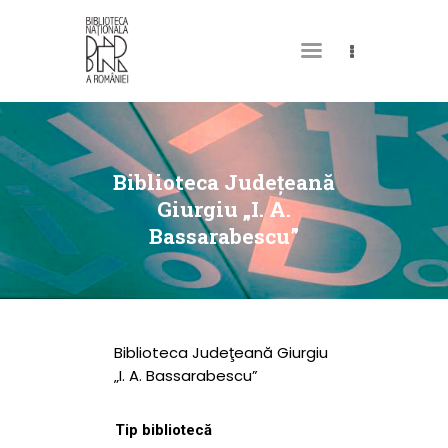
DESPRE NOI
PERMISUL MEU DE
Biblioteca Judeţeană
BIBLIOTECĂ
Giurgiu „I. A.
Bassarabescu”
CATALOAGE ȘI
COLECȚII
BIBLIOTECA DIGITALĂ
EVENIMENTE
Biblioteca Judeţeană Giurgiu
CULTURALE
„I. A. Bassarabescu”
SPAȚII
Tip bibliotecă
NOUTĂȚI