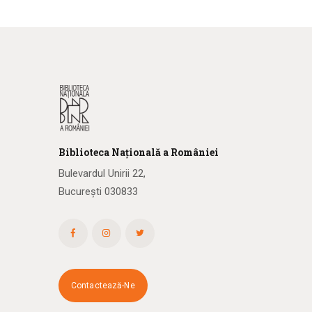
Biblioteca
N
ațională
a R
omâniei
Bulevardul Unirii 22,
București 030833
Contactează-Ne