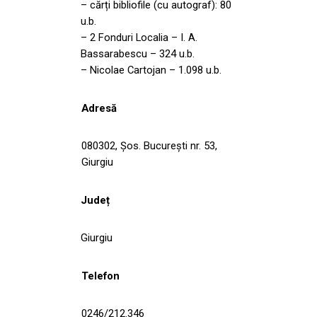
– cărți bibliofile (cu autograf): 80
u.b.
– 2 Fonduri Localia – I. A.
Bassarabescu – 324 u.b.
– Nicolae Cartojan – 1.098 u.b.
Adresă
080302, Șos. București nr. 53,
Giurgiu
Județ
Giurgiu
Telefon
0246/212.346