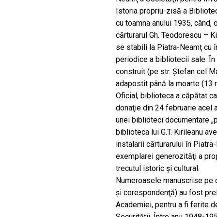
Istoria propriu-zisă a Bibliot
cu toamna anului 1935, când, 
cărturarul Gh. Teodorescu – Kir
se stabili la Piatra-Neamţ cu
periodice a bibliotecii sale. Î
construit (pe str. Ştefan cel Ma
adapostit până la moarte (13 
Oficial, biblioteca a căpătat ca
donaţie din 24 februarie acel a
unei biblioteci documentare „pe
biblioteca lui G.T. Kirileanu a
instalarii cărturarului în Piatr
exemplarei generozităţi a propri
trecutul istoric şi cultural.
Numeroasele manuscrise pe car
şi corespondenţă) au fost prel
Academiei, pentru a fi ferite d
Securităţii. Între anii 1948-195