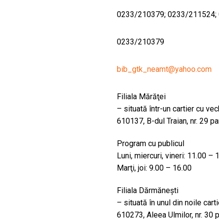
0233/210379; 0233/211524; 0
0233/210379
bib_gtk_neamt@yahoo.com
Filiala Mărăţei
– situată într-un cartier cu vec
610137, B-dul Traian, nr. 29 pa
Program cu publicul
Luni, miercuri, vineri: 11.00 – 
Marţi, joi: 9.00 – 16.00
Filiala Dărmăneşti
– situată în unul din noile cart
610273, Aleea Ulmilor, nr. 30 p