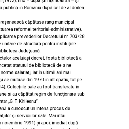
ii (1972), find – dupa ştiinţa noastră – şi
ă publică în România după cel de al doilea
ă oraşenească căpătase rang municipal
tuarea reformei teritorial-administrative),
aplicarea prevederilor Decretului nr. 703/28
unitare de structură pentru instituţiile
Biblioteca Judeţeană.
ctelor aceluiaşi decret, fosta bibliotecă a
 încetat statutul de bibliotecă de sine
norme salariaţi, iar în ultimii ani mai
şi se mutase din 1970 în alt spatiu, tot pe
 14). Colecţiile sale au fost transferate în
ţene şi au căpătat regim de funcţionare sub
r „G. T. Kirileanu”.
ană a cunoscut un intens proces de
ilor şi serviciilor sale. Mai întâi
n noiembrie 1991) şi apoi, imediat după