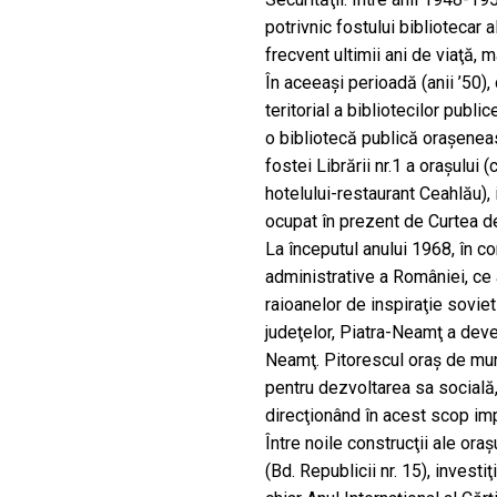
potrivnic fostului bibliotecar 
frecvent ultimii ani de viaţă, m
În aceeaşi perioadă (anii ’50), 
teritorial a bibliotecilor publi
o bibliotecă publică oraşeneas
fostei Librării nr.1 a oraşului
hotelului-restaurant Ceahlău), 
ocupat în prezent de Curtea de
La începutul anului 1968, în con
administrative a României, ce 
raioanelor de inspiraţie sovie
judeţelor, Piatra-Neamţ a deve
Neamţ. Pitorescul oraş de munt
pentru dezvoltarea sa socială, 
direcţionând în acest scop imp
Între noile construcţii ale oraşu
(Bd. Republicii nr. 15), invest