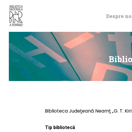
Despre no
Bibli
Biblioteca Judeţeană Neamţ „G. T. Kir
Tip bibliotecă