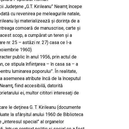
ecii Judeţene „G.T. Kirileanu” Neamţ începe
odată cu revenirea pe meleagurile natale,
ileanu îşi materializează şi dorinţa de a
 întreaga comoară de manuscrise, carte şi
n acest scop, a cumpărat un teren şi a
re nr. 25 – astăzi nr. 27) casa ce l-a
noiembrie 1960).
racter public în anul 1956, prin actul de
n, ce stipula înfiinţarea – în casa sa – a
ntru luminarea poporului”. În realitate,
vea asemenea atribute încă de la începutul
a-Neamţ, fiind accesibilă, datorită
etarului ei, multor cititori interesaţi de
e le deţinea G. T. Kirileanu (documente
uate la sfârşitul anului 1960 de Biblioteca
e „interesul special” al organelor
6, într-un context politic şi social ce a fost