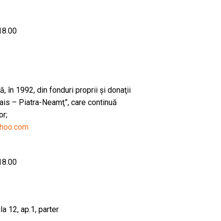
 18.00
tă, în 1992, din fonduri proprii şi donaţii
ais – Piatra-Neamţ”, care continuă
or;
ahoo.com
 18.00
la 12, ap.1, parter