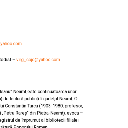
@yahoo.com
etodist –
virg_cojo@yahoo.com
rileanu” Neamţ este continuatoarea unor
i) de lectură publică în judeţul Neamţ. O
lui Constantin Turcu (1903-1980, profesor,
lui „Petru Rareş” din Piatra-Neamţ), evoca –
gistrul de împrumut al bibliotecii filialei
ăţătură Poporului Roman.