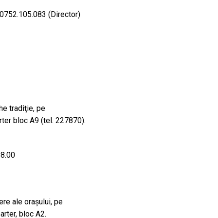
752.105.083 (Director)
he tradiţie, pe
rter bloc A9 (tel. 227870).
18.00
iere ale oraşului, pe
arter, bloc A2.