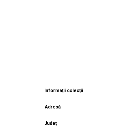
Informații colecții
Adresă
Județ