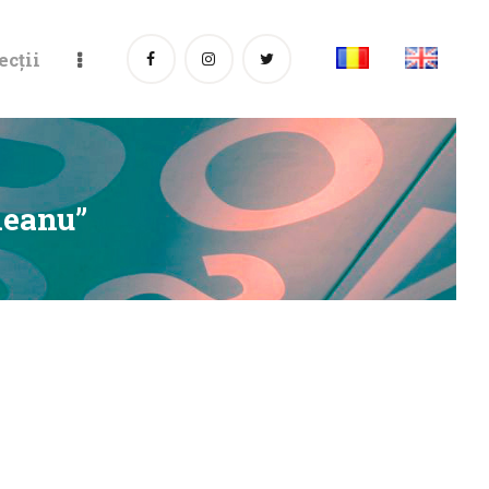
ecții
leanu”