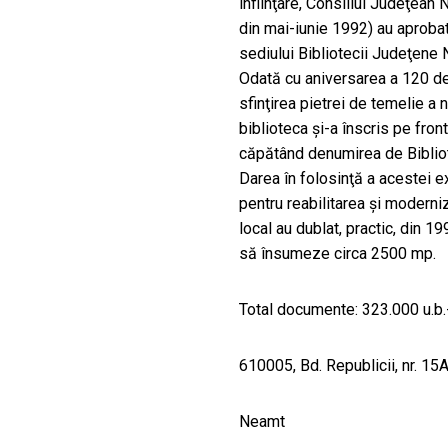
înfiinţare, Consiliul Judeţean 
din mai-iunie 1992) au aprobat 
sediului Bibliotecii Judeţene
Odată cu aniversarea a 120 de a
sfinţirea pietrei de temelie a 
biblioteca şi-a înscris pe front
căpătând denumirea de Bibliot
Darea în folosinţă a acestei ex
pentru reabilitarea şi moderniz
local au dublat, practic, din 19
să însumeze circa 2500 mp.
Total documente: 323.000 u.b.
610005, Bd. Republicii, nr. 15
Neamt