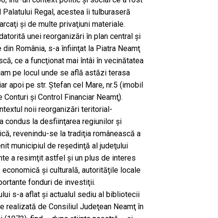
al Palatului Regal, acestea îi tulburaseră
arcaţi şi de multe privaţiuni materiale.
datorită unei reorganizări în plan central şi
ce din România, s-a înfiinţat la Piatra Neamţ
că, ce a funcţionat mai întâi în vecinătatea
 (cam pe locul unde se află astăzi terasa
iar apoi pe str. Ştefan cel Mare, nr.5 (imobil
 Conturi şi Control Financiar Neamţ).
textul noii reorganizări teritorial-
a condus la desfiinţarea regiunilor şi
tică, revenindu-se la tradiţia românească a
nit municipiul de reşedinţă al judeţului
e a resimţit astfel şi un plus de interes
economică şi culturală, autorităţile locale
ortante fonduri de investiţii.
lui s-a aflat şi actualul sediu al bibliotecii
iţie realizată de Consiliul Judeţean Neamţ în