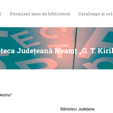
DESPRE NOI
i
Permisul meu de bibliotecă
Cataloage și col
PERMISUL MEU
DE BIBLIOTECĂ
CATALOAGE ȘI
oteca Judeţeană Neamţ „G. T. Kiri
COLECȚII
BIBLIOTECA
DIGITALĂ
ileanu”
EVENIMENTE
Biblioteci Județene