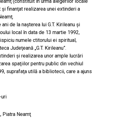
Neamţ (constituit în urma alegerilor locale
şi finanţat realizarea unei extinderi a
 Neamţ.
ni de la naşterea lui G.T. Kirileanu şi
noului local în data de 13 martie 1992,
ispiciu numele ctitorului ei spiritual,
eca Judeţeană „G.T. Kirileanu”.
tinderi şi realizarea unor ample lucrări
area spaţiilor pentru public din vechiul
99, suprafaţa utilă a bibliotecii, care a ajuns
-uri
A, Piatra Neamţ