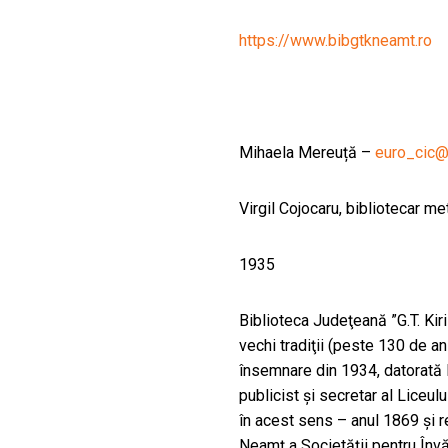
CULTURALE
https://www.bibgtkneamt.ro
SPAȚII
NOUTĂȚI
Mihaela Mereuță –
euro_cic
Virgil Cojocaru, bibliotecar m
1935
Biblioteca Judeţeană ”G.T. Ki
vechi tradiţii (peste 130 de an
însemnare din 1934, datorată 
publicist şi secretar al Liceu
în acest sens – anul 1869 şi re
Neamţ a Societăţii pentru Înv