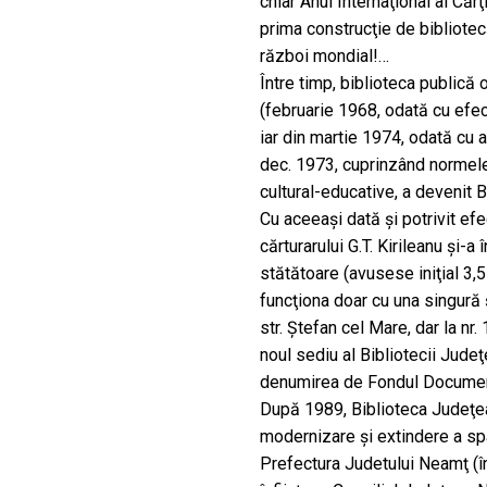
chiar Anul Internaţional al Cărţ
prima construcţie de bibliotec
război mondial!…
Între timp, biblioteca public
(februarie 1968, odată cu efec
iar din martie 1974, odată cu 
dec. 1973, cuprinzând normele 
cultural-educative, a devenit 
Cu aceeaşi dată şi potrivit efe
cărturarului G.T. Kirileanu şi-a
stătătoare (avusese iniţial 3,5 
funcţiona doar cu una singură 
str. Ştefan cel Mare, dar la nr.
noul sediu al Bibliotecii Jude
denumirea de Fondul Documenta
După 1989, Biblioteca Judeţe
modernizare şi extindere a spaţi
Prefectura Judetului Neamţ (î