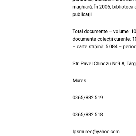
maghiară. În 2006, biblioteca
publicaţii.
Total documente – volume: 10.
documente colecții curente: 1
– carte străină: 5.084 – perio
Str. Pavel Chinezu Nr.9 A, Târ
Mures
0365/882.519
0365/882.518
lpsmures@yahoo.com