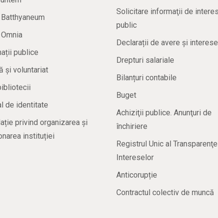
Solicitare informaţii de intere
a Batthyaneum
public
a Omnia
Declarații de avere și interese
ații publice
Drepturi salariale
ă și voluntariat
Bilanțuri contabile
bibliotecii
Buget
 de identitate
Achiziţii publice. Anunţuri de
ație privind organizarea și
închiriere
onarea instituției
Registrul Unic al Transparenţe
Intereselor
Anticorupție
Contractul colectiv de muncă