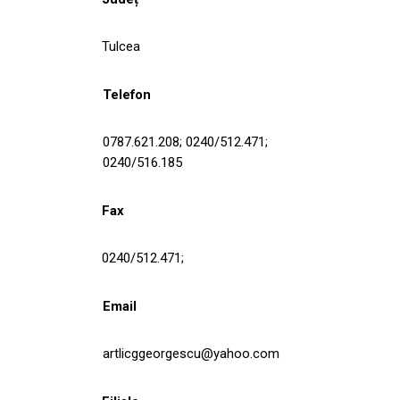
Tulcea
Telefon
0787.621.208; 0240/512.471;
0240/516.185
Fax
0240/512.471;
Email
artlicggeorgescu@yahoo.com