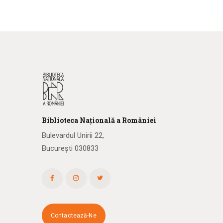
Biblioteca
N
ațională
a R
omâniei
Bulevardul Unirii 22,
București 030833
Contactează-Ne